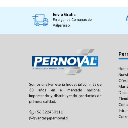
Envío Gratis
En algunas Comunas de
Valparaíso
Per
Hom
Nuest
Ofert
Somos una Ferretería Industrial con más de
Marc
38 años en el mercado nacional,
Dest
importando y distribuyendo productos de
Tien
primera calidad.
Cont
Intra
+56 322450111
Corre
ventas@pernoval.cl