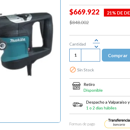
$669.922
21% DE D
$848.002
Cantidad
Comprar

Sin Stock
Retiro
Disponible
Despacho a Valparaíso y
1 o 2 días hábiles
Formas de pago