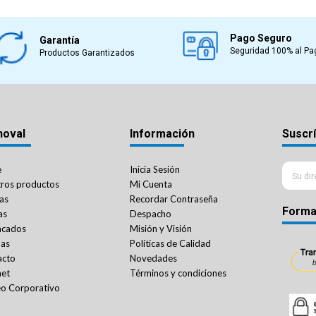
Pago Seguro
Garantía
Seguridad 100% al Pa
Productos Garantizados
noval
Información
Suscrí
e
Inicia Sesión
ros productos
Mi Cuenta
as
Recordar Contraseña
Forma
as
Despacho
acados
Misión y Visión
das
Políticas de Calidad
acto
Novedades
net
Términos y condiciones
o Corporativo