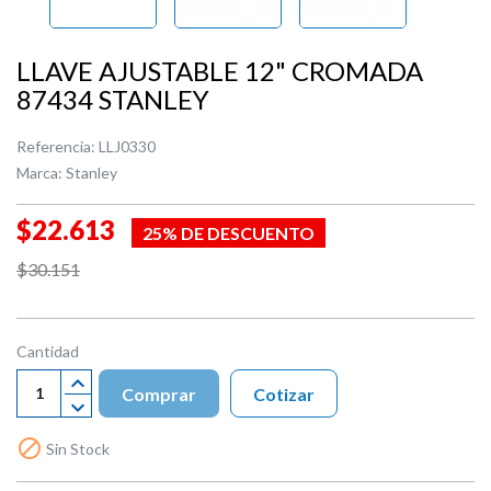
LLAVE AJUSTABLE 12" CROMADA
87434 STANLEY
Referencia:
LLJ0330
Marca:
Stanley
$22.613
25% DE DESCUENTO
$30.151
Cantidad
Comprar
Cotizar

Sin Stock