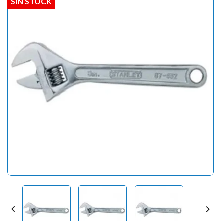
SIN STOCK

