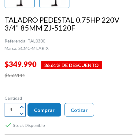
TALADRO PEDESTAL 0.75HP 220V
3/4" 85MM ZJ-5120F
Referencia:
TAL0300
Marca:
SCMC-M LARIX
$349.990
36,61% DE DESCUENTO
$552.141
Cantidad
Comprar
Cotizar

Stock Disponible