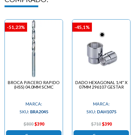
-51,23%
-45,1%
BROCA P/ACERO RAPIDO
DADO HEXAGONAL 1/4" X
(HSS) 04.0MM SCMC
07MM 296107 GESTAR
MARCA:
MARCA:
SKU:
BRA2045
SKU:
DAH1075
$800
$390
$710
$390