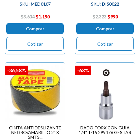
SKU:
MED0107
SKU:
DIS0022
$3.634
$1.190
$2.323
$990
Comprar
Comprar
Cotizar
Cotizar
-36,58%
-63%
CINTA ANTIDESLIZANTE
DADO TORX CON GUIA
NEGRO/AMARILLO 2" X
1/4" T-15 299476 GESTAR
5MTS...