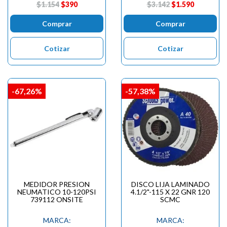
$1.154
$390
$3.142
$1.590
Comprar
Comprar
Cotizar
Cotizar
-67,26%
-57,38%
MEDIDOR PRESION
DISCO LIJA LAMINADO
NEUMATICO 10-120PSI
4.1/2"-115 X 22 GNR 120
739112 ONSITE
SCMC
MARCA:
MARCA: