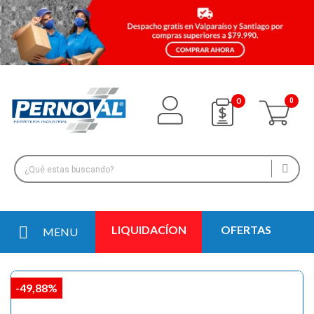
0
LIQUIDACÍON
OFERTAS
MENU
-49,88%