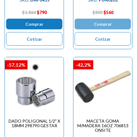

$1.864
$790
$800
$560
Comprar
Comprar
Cotizar
Cotizar
-57,12%
-42,2%
DADO POLIGONAL 1/2" X
MACETA GOMA
18MM 298790 GESTAR
M/MADERA 16OZ 706813
ONSITE