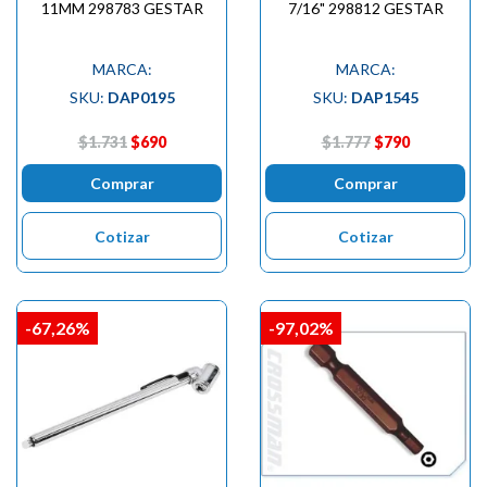
11MM 298783 GESTAR
7/16" 298812 GESTAR
MARCA:
MARCA:
SKU:
DAP0195
SKU:
DAP1545
$1.731
$690
$1.777
$790
Comprar
Comprar
Cotizar
Cotizar
-67,26%
-97,02%