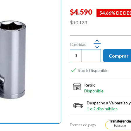
$4.590
54,66% DE D
$10.123
Cantidad
Comprar

Stock Disponible
Retiro
Disponible
Despacho a Valparaíso y
1 o 2 días hábiles
Formas de pago