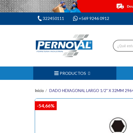
322450111
+569 9246 0912
PRODUCTOS
Inicio
DADO HEXAGONAL LARGO 1/2" X 32MM 296
-54,66%