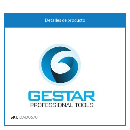

Detalles de producto
SKU
DAD0670