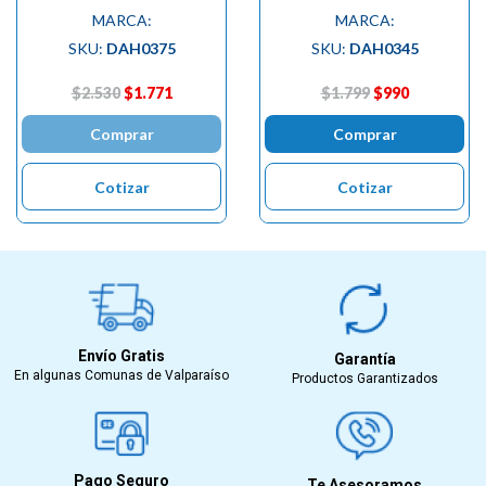
MARCA:
MARCA:
SKU:
DAH0375
SKU:
DAH0345
$2.530
$1.771
$1.799
$990
Comprar
Comprar
Cotizar
Cotizar
Envío Gratis
Garantía
En algunas Comunas de Valparaíso
Productos Garantizados
Pago Seguro
Te Asesoramos