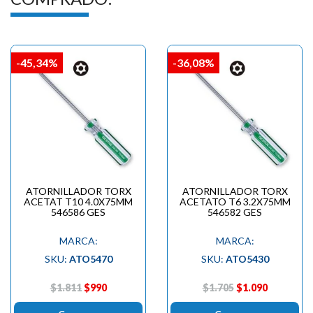

-45,34%
-36,08%
ATORNILLADOR TORX
ATORNILLADOR TORX
ACETAT T10 4.0X75MM
ACETATO T6 3.2X75MM
546586 GES
546582 GES
MARCA:
MARCA:
SKU:
ATO5470
SKU:
ATO5430
$1.811
$990
$1.705
$1.090