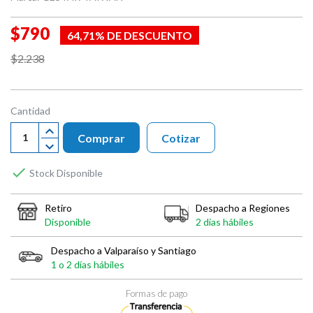
$790
64,71% DE DESCUENTO
$2.238
Cantidad
Comprar
Cotizar

Stock Disponible
Retiro
Despacho a Regiones
Disponible
2 días hábiles
Despacho a Valparaíso y Santiago
1 o 2 días hábiles
Formas de pago