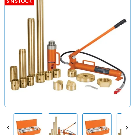
SIN STOCK

