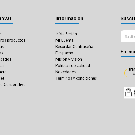
noval
Información
Suscrí
e
Inicia Sesión
ros productos
Mi Cuenta
as
Recordar Contraseña
Forma
as
Despacho
acados
Misión y Visión
das
Políticas de Calidad
acto
Novedades
net
Términos y condiciones
o Corporativo