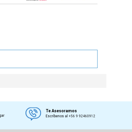
book
Te Asesoramos
gar
Escríbenos al
+56 9 92460912