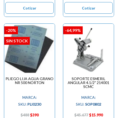

Cotizar
Cotizar
-20%
-64,99%
SIN STOCK
PLIEGO LIJA AGUA GRANO
SOPORTE ESMERIL
NR 500 NORTON
ANGULAR 4.1/2" 214001
SCMC
MARCA:
MARCA:
SKU:
PLI0230
SKU:
SOP0802
$488
$390
$45.677
$15.990