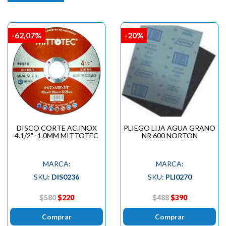
-62,07%
-20%
DISCO CORTE AC.INOX
PLIEGO LIJA AGUA GRANO
4.1/2" -1.0MM MITTOTEC
NR 600 NORTON
MARCA:
MARCA:
SKU:
DIS0236
SKU:
PLI0270
$580
$220
$488
$390
Comprar
Comprar