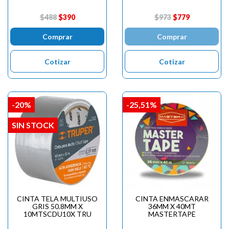
$488
$390
$973
$779
Comprar
Comprar
Cotizar
Cotizar
-20%
-25,51%
SIN STOCK
CINTA TELA MULTIUSO
CINTA ENMASCARAR
GRIS 50.8MM X
36MM X 40MT
10MTSCDU10X TRU
MASTERTAPE