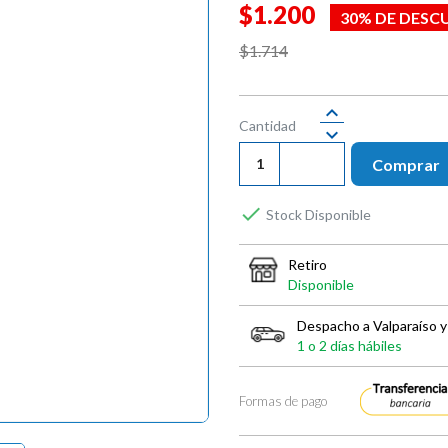
$1.200
30% DE DESC
$1.714
Cantidad
Comprar

Stock Disponible
Retiro
Disponible
Despacho a Valparaíso y
1 o 2 días hábiles
Formas de pago