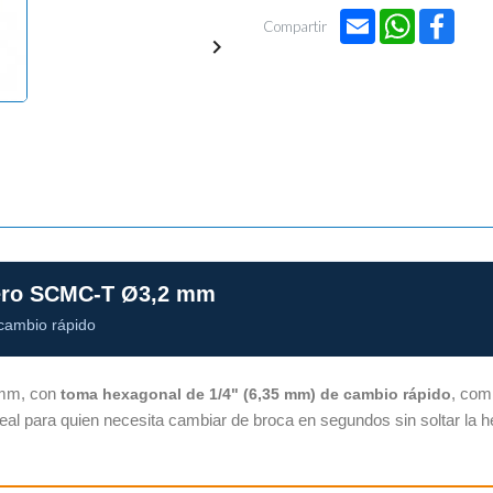

Email
WhatsApp
Face
Compartir

cero SCMC-T Ø3,2 mm
cambio rápido
 mm, con
, com
toma hexagonal de 1/4" (6,35 mm) de cambio rápido
deal para quien necesita cambiar de broca en segundos sin soltar la h