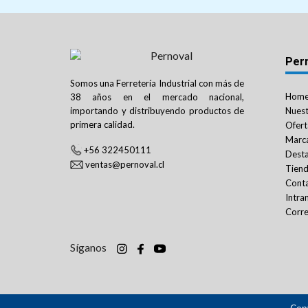
Per
Somos una Ferretería Industrial con más de
Hom
38 años en el mercado nacional,
importando y distribuyendo productos de
Nuest
primera calidad.
Ofert
Marc
+56 322450111
Dest
ventas@pernoval.cl
Tien
Cont
Intra
Corre
Síganos
Copy