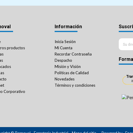
noval
Información
Suscrí
e
Inicia Sesión
ros productos
Mi Cuenta
as
Recordar Contraseña
Forma
as
Despacho
acados
Misión y Visión
das
Políticas de Calidad
acto
Novedades
net
Términos y condiciones
o Corporativo
right © Pernoval - Ferretería Industrial.
Mapa del sitio
- Powered by
Ene