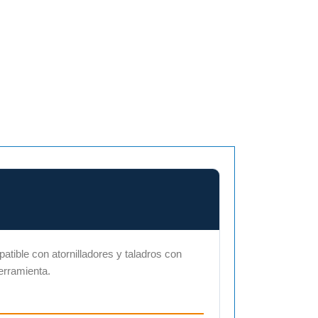
book
patible con atornilladores y taladros con
erramienta.