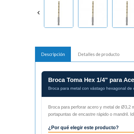

Descripción
Detalles de producto
Broca Toma Hex 1/4" para A
Broca para metal con vástago hexagonal de 
Broca para perforar acero y metal de Ø3,2
portapuntas de encastre rápido o mandril. I
¿Por qué elegir este producto?