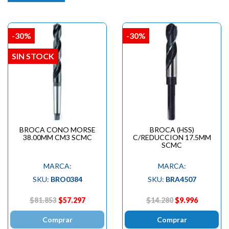
-30%
-30%
SIN STOCK
BROCA CONO MORSE
BROCA (HSS)
38.00MM CM3 SCMC
C/REDUCCION 17.5MM
SCMC
MARCA:
MARCA:
SKU:
BRO0384
SKU:
BRA4507
$81.853
$57.297
$14.280
$9.996
Comprar
Comprar