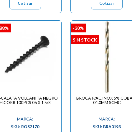
Cotizar
Cotizar
,88%
-30%
SIN STOCK
SCALATA VOLCANITA NEGRO
BROCA P/AC.INOX 5% COB
H.CORR 100PCS 06 X 1 5/8
04.0MM SCMC
MARCA:
MARCA:
SKU:
ROS2170
SKU:
BRA0193