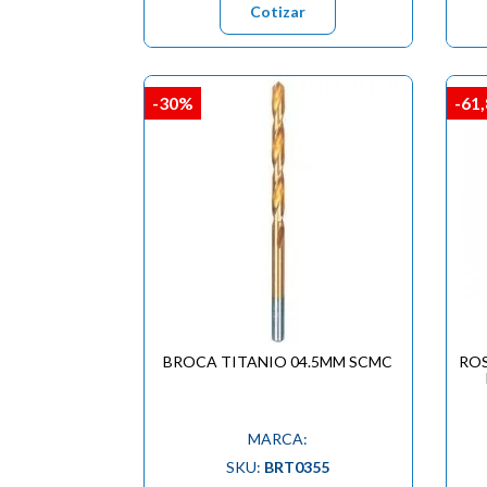
Cotizar
-30%
-61
BROCA TITANIO 04.5MM SCMC
RO
MARCA:
SKU:
BRT0355