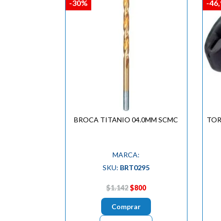
-30%
-46
BROCA TITANIO 04.0MM SCMC
TOR
MARCA:
SKU:
BRT0295
$1.142
$800
Comprar