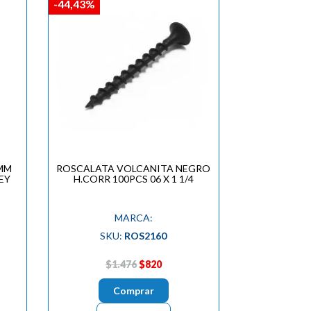
-44,43%
MM
ROSCALATA VOLCANITA NEGRO
EY
H.CORR 100PCS 06 X 1 1/4
MARCA:
SKU:
ROS2160
$1.476
$820
Comprar