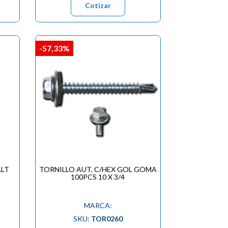
Cotizar
-57,33%
ALT
TORNILLO AUT. C/HEX GOL GOMA
100PCS 10 X 3/4
MARCA:
SKU:
TOR0260