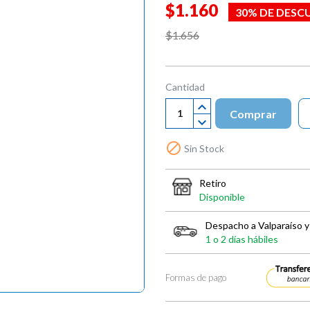
$1.160
30% DE DESC
$1.656
Cantidad
Comprar

Sin Stock
Retiro
Disponible
Despacho a Valparaíso y
1 o 2 días hábiles
Formas de pago