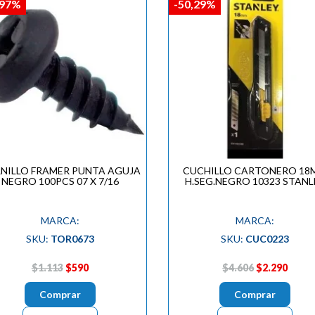
,97%
-50,29%
NILLO FRAMER PUNTA AGUJA
CUCHILLO CARTONERO 18
NEGRO 100PCS 07 X 7/16
H.SEG.NEGRO 10323 STANL
MARCA:
MARCA:
SKU:
TOR0673
SKU:
CUC0223
$1.113
$590
$4.606
$2.290
Comprar
Comprar