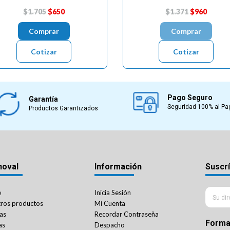
$1.705
$650
$1.371
$960
Comprar
Comprar
Cotizar
Cotizar
Pago Seguro
Garantía
Seguridad 100% al Pa
Productos Garantizados
noval
Información
Suscrí
e
Inicia Sesión
ros productos
Mi Cuenta
as
Recordar Contraseña
Forma
as
Despacho