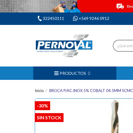
322450111
+569 9246 0912
PRODUCTOS
Inicio
BROCA P/AC.INOX 5% COBALT 04.5MM SCMC
-30%
SIN STOCK