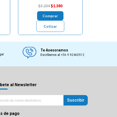
$3.234
$1.380
Comprar
Cotizar
Te Asesoramos
gar
Escríbenos al
+56 9 92460912
bete al Newsletter
Suscribir
s de pago