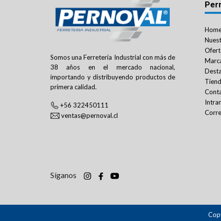
Per
Hom
Nuest
Ofert
Somos una Ferretería Industrial con más de
Marc
38 años en el mercado nacional,
Dest
importando y distribuyendo productos de
Tien
primera calidad.
Cont
Intra
+56 322450111
Corre
ventas@pernoval.cl
Síganos
Copy