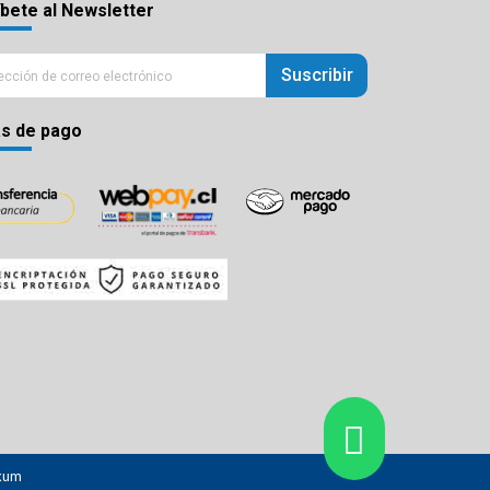
bete al Newsletter
Suscribir
s de pago
xum