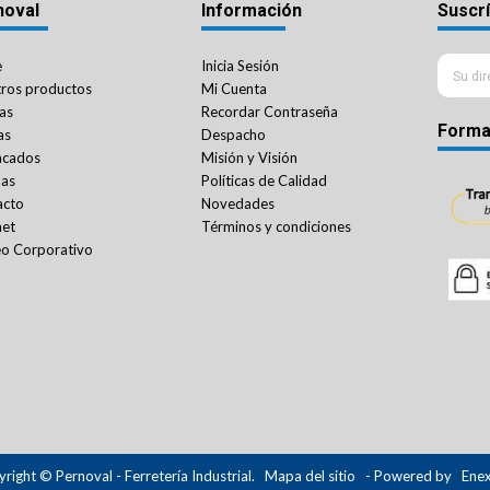
noval
Información
Suscrí
e
Inicia Sesión
ros productos
Mi Cuenta
as
Recordar Contraseña
Forma
as
Despacho
acados
Misión y Visión
das
Políticas de Calidad
acto
Novedades
net
Términos y condiciones
o Corporativo
right © Pernoval - Ferretería Industrial.
Mapa del sitio
- Powered by
Ene