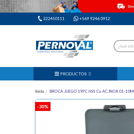
322450111
+569 9246 0912
PRODUCTOS
Inicio
BROCA JUEGO 19PC HSS Co AC.INOX 01-10
-30%