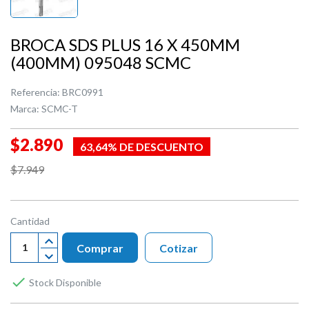
BROCA SDS PLUS 16 X 450MM
(400MM) 095048 SCMC
Referencia:
BRC0991
Marca:
SCMC-T
$2.890
63,64% DE DESCUENTO
$7.949
Cantidad
Comprar
Cotizar

Stock Disponible