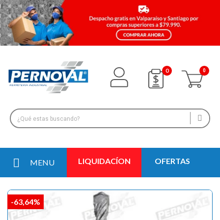
0
LIQUIDACÍON
OFERTAS
MENU
-63,64%