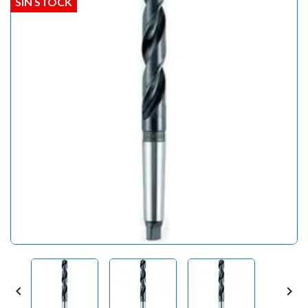
SIN STOCK

