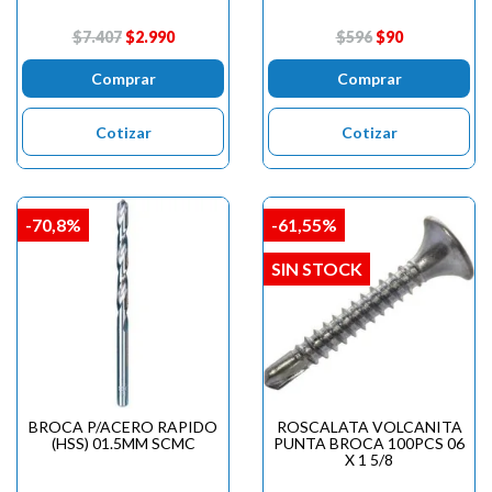
$7.407
$2.990
$596
$90
Comprar
Comprar
Cotizar
Cotizar
-70,8%
-61,55%
SIN STOCK
BROCA P/ACERO RAPIDO
ROSCALATA VOLCANITA
(HSS) 01.5MM SCMC
PUNTA BROCA 100PCS 06
X 1 5/8