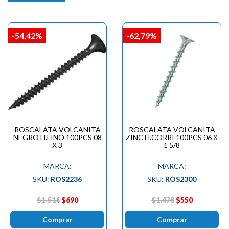
-54,42%
-62,79%
ROSCALATA VOLCANITA
ROSCALATA VOLCANITA
NEGRO H.FINO 100PCS 08
ZINC H.CORRI 100PCS 06 X
X 3
1 5/8
MARCA:
MARCA:
SKU:
ROS2236
SKU:
ROS2300
$1.514
$690
$1.478
$550
Comprar
Comprar