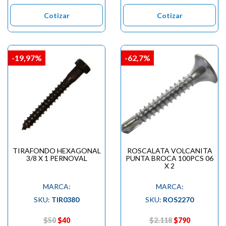

Cotizar
Cotizar
-19,97%
-62,7%
TIRAFONDO HEXAGONAL
ROSCALATA VOLCANITA
3/8 X 1 PERNOVAL
PUNTA BROCA 100PCS 06
X 2
MARCA:
MARCA:
SKU:
TIR0380
SKU:
ROS2270
$50
$40
$2.118
$790