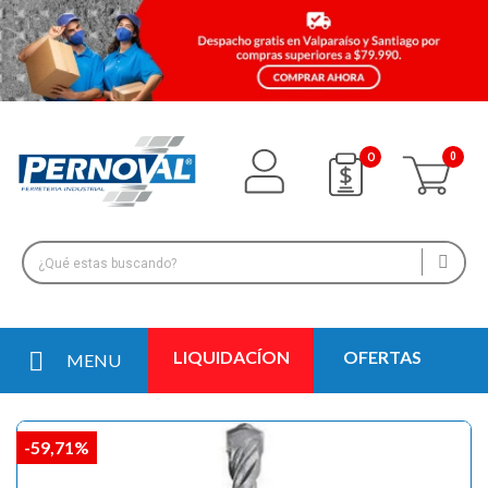
0
LIQUIDACÍON
OFERTAS
MENU
-59,71%