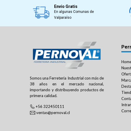
Envío Gratis
En algunas Comunas de
Valparaíso
Per
Hom
Nuest
Ofert
Somos una Ferretería Industrial con más de
Marc
38 años en el mercado nacional,
Dest
importando y distribuyendo productos de
Tien
primera calidad.
Cont
Intra
+56 322450111
Corre
ventas@pernoval.cl