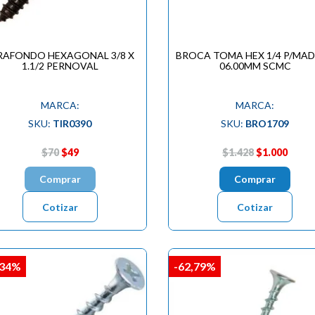
RAFONDO HEXAGONAL 3/8 X
BROCA TOMA HEX 1/4 P/MA
1.1/2 PERNOVAL
06.00MM SCMC
MARCA:
MARCA:
SKU:
TIR0390
SKU:
BRO1709
$70
$49
$1.428
$1.000
Comprar
Comprar
Cotizar
Cotizar
,34%
-62,79%