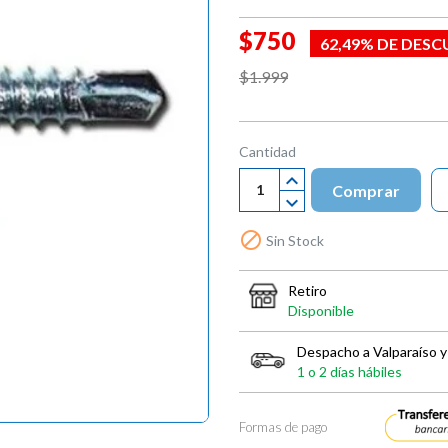
$750
62,49% DE DES
$1.999
Cantidad
Comprar

Sin Stock
Retiro
Disponible
Despacho a Valparaíso y
1 o 2 días hábiles
Formas de pago