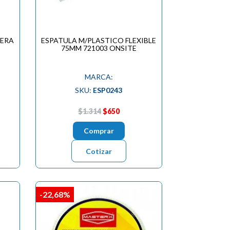
DERA
ESPATULA M/PLASTICO FLEXIBLE
75MM 721003 ONSITE
MARCA:
SKU:
ESP0243
$1.314
$650
Comprar
Cotizar
-22,68%