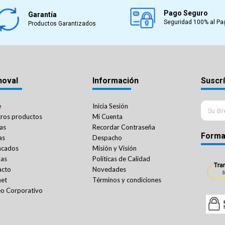
Pago Seguro
Garantía
Seguridad 100% al Pa
Productos Garantizados
noval
Información
Suscrí
e
Inicia Sesión
ros productos
Mi Cuenta
as
Recordar Contraseña
Forma
as
Despacho
acados
Misión y Visión
das
Políticas de Calidad
acto
Novedades
net
Términos y condiciones
o Corporativo