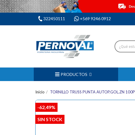
322450111
+569 9246 0912
PRODUCTOS
Inicio
TORNILLO TRUSS PUNTA AUTOP.GOL.ZN 100PC
-62,49%
SIN STOCK