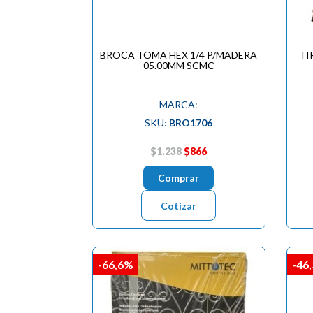
BROCA TOMA HEX 1/4 P/MADERA
TI
05.00MM SCMC
MARCA:
SKU:
BRO1706
$1.238
$866
Comprar
Cotizar
-66,6%
-46