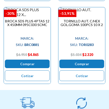
-30%
-53,91%
BROCA SDS PLUS 4PTAS 12
TORNILLO AUT. C/HEX
X 450MM 095C030 SCMC
GOL.GOMA 100PCS 10 X 2
MARCA:
MARCA:
SKU:
BRC0881
SKU:
TOR0283
$6.950
$4.865
$5.034
$2.320
Comprar
Comprar
Cotizar
Cotizar