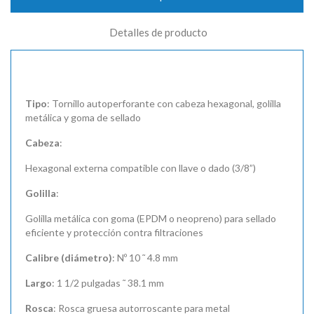
Detalles de producto
Tipo
: Tornillo autoperforante con cabeza hexagonal, golilla
metálica y goma de sellado
Cabeza
:
Hexagonal externa compatible con llave o dado (3/8”)
Golilla
:
Golilla metálica con goma (EPDM o neopreno) para sellado
eficiente y protección contra filtraciones
Calibre (diámetro)
: Nº 10 ˜ 4.8 mm
Largo
: 1 1/2 pulgadas ˜ 38.1 mm
Rosca
: Rosca gruesa autorroscante para metal