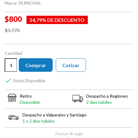
Marca:
PERNOVAL
$800
54,79% DE DESCUENTO
$1.770
Cantidad
Comprar
Cotizar

Stock Disponible
Retiro
Despacho a Regiones
Disponible
2 días hábiles
Despacho a Valparaíso y Santiago
1 o 2 días hábiles
Formas de pago