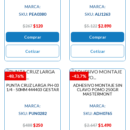

MARCA:
MARCA:
SKU:
PEA0380
SKU:
ALI1263
$267
$120
$5.122
$2.890
Comprar
Comprar
Cotizar
Cotizar
-48,76%
-43,7%
PUNTA CRUZ LARGA PH-03
ADHESIVO MONTAJE SIN
1/4 - 50MM 444403 GESTAR
CLAVO POMO 250GR
MASTERMONT
MARCA:
MARCA:
SKU:
PUN0282
SKU:
ADH0765
$488
$250
$2.647
$1.490