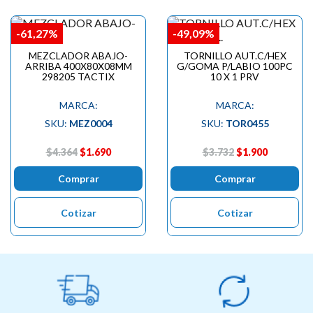
-61,27%
-49,09%
MEZCLADOR ABAJO-
TORNILLO AUT.C/HEX
ARRIBA 400X80X08MM
G/GOMA P/LABIO 100PC
298205 TACTIX
10 X 1 PRV
MARCA:
MARCA:
SKU:
MEZ0004
SKU:
TOR0455
$4.364
$1.690
$3.732
$1.900
Comprar
Comprar
Cotizar
Cotizar