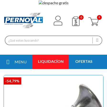
0
LIQUIDACÍON
OFERTAS
MENU
-54,79%