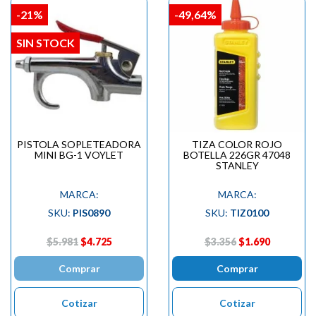
-21%
-49,64%
SIN STOCK
PISTOLA SOPLETEADORA
TIZA COLOR ROJO
MINI BG-1 VOYLET
BOTELLA 226GR 47048
STANLEY
MARCA:
MARCA:
SKU:
PIS0890
SKU:
TIZ0100
$5.981
$4.725
$3.356
$1.690
Comprar
Comprar
Cotizar
Cotizar