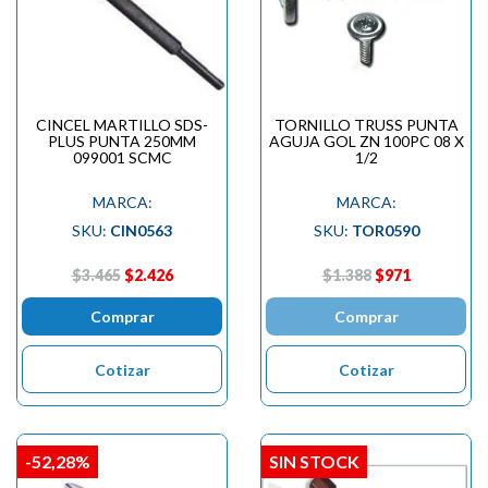
CINCEL MARTILLO SDS-
TORNILLO TRUSS PUNTA
PLUS PUNTA 250MM
AGUJA GOL ZN 100PC 08 X
099001 SCMC
1/2
MARCA:
MARCA:
SKU:
CIN0563
SKU:
TOR0590
$3.465
$2.426
$1.388
$971
Comprar
Comprar
Cotizar
Cotizar
-52,28%
SIN STOCK