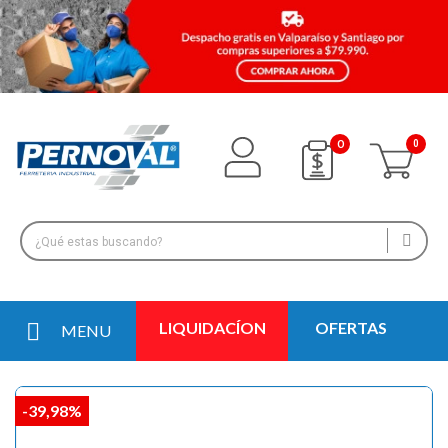
0
LIQUIDACÍON
OFERTAS
MENU
-39,98%