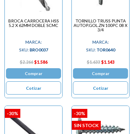
BROCA CARROCERA HSS
TORNILLO TRUSS PUNTA
5.2 X 62MM DOBLE SCMC
AUTOP.GOL.ZN 100PC 08 X
3/4
MARCA:
MARCA:
SKU:
BRO0037
SKU:
TOR0640
$2.266
$1.586
$1.633
$1.143
Comprar
Comprar
Cotizar
Cotizar
-30%
-30%
SIN STOCK