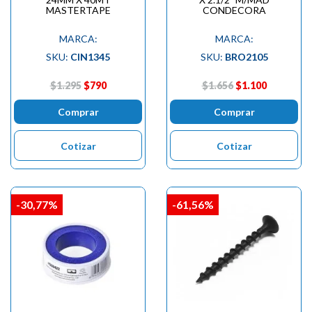
MASTERTAPE
CONDECORA
MARCA:
MARCA:
SKU:
CIN1345
SKU:
BRO2105
$1.295
$790
$1.656
$1.100
Comprar
Comprar
Cotizar
Cotizar
-30,77%
-61,56%