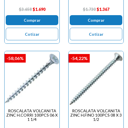

$3.658
$1.690
$1.730
$1.367
Comprar
Comprar
Cotizar
Cotizar
-58,06%
-54,22%
ROSCALATA VOLCANITA
ROSCALATA VOLCANITA
ZINC H.CORRI 100PCS 06 X
ZINC H.FINO 100PCS 08 X 3
1 1/4
1/2