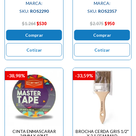
MARCA:
MARCA:
SKU:
ROS2290
SKU:
ROS2357
$1.264
$530
$2.075
$950
Comprar
Comprar
Cotizar
Cotizar
-38,98%
-33,59%
CINTA ENMASCARAR
BROCHA CERDA GRIS 1/2"
24MM X 40MT
X 2.1/2" M/MAD