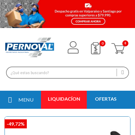
0
LIQUIDACÍON
OFERTAS
MENU
-49,72%