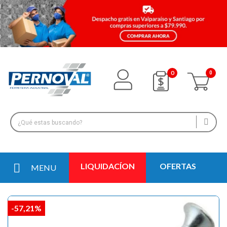
0
LIQUIDACÍON
OFERTAS
MENU
-57,21%