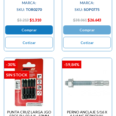
MARCA:
MARCA:
SKU:
TOR0270
SKU:
SOP0775
$3.213
$1.310
$38.061
$26.643
Comprar
Comprar
Cotizar
Cotizar
-30%
-59,84%
SIN STOCK
PUNTA CRUZ LARGA JGO
PERNO ANCLAJE 5/16 X
5PCS PH-02 1/4 - 50MM
4.1/4 NC PERNOVAL