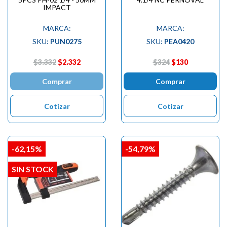
IMPACT
MARCA:
MARCA:
SKU:
PUN0275
SKU:
PEA0420
$3.332
$2.332
$324
$130
Comprar
Comprar
Cotizar
Cotizar
-62,15%
-54,79%
SIN STOCK