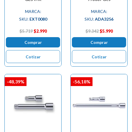
MARCA:
MARCA:
SKU:
EXT0080
SKU:
ADA3256
$5.719
$2.990
$9.342
$5.990
Comprar
Comprar
Cotizar
Cotizar
-48,39%
-56,18%