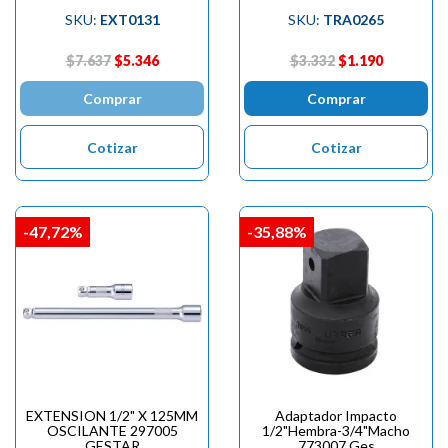
SKU:
EXT0131
SKU:
TRA0265
$7.637
$5.346
$3.332
$1.190
Comprar
Comprar
Cotizar
Cotizar
-47,72%
-35,88%
EXTENSION 1/2" X 125MM
Adaptador Impacto
OSCILANTE 297005
1/2"Hembra-3/4"Macho
GESTAR
773007 Ges