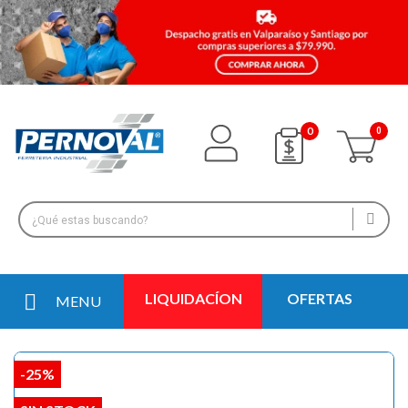
0
LIQUIDACÍON
OFERTAS
MENU
-25%