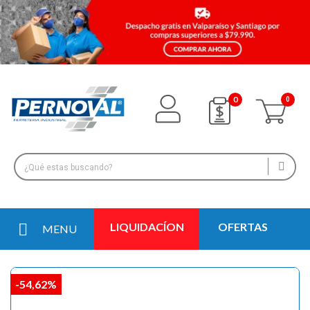
0
LIQUIDACÍON
OFERTAS
MENU
-54,62%