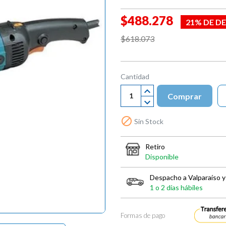

$488.278
21% DE D
$618.073
Cantidad
Comprar

Sin Stock
Retiro
Disponible
Despacho a Valparaíso y
1 o 2 días hábiles
Formas de pago