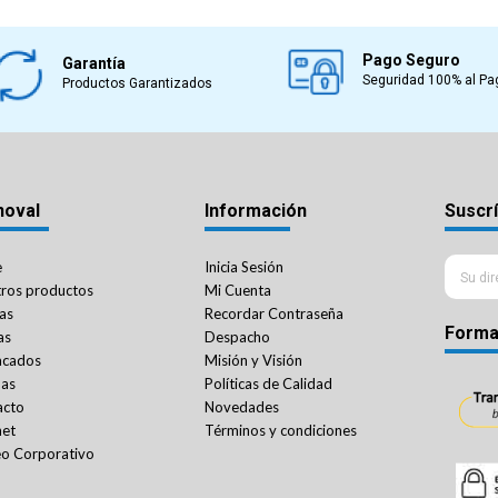
Pago Seguro
Garantía
Seguridad 100% al Pa
Productos Garantizados
noval
Información
Suscrí
e
Inicia Sesión
ros productos
Mi Cuenta
as
Recordar Contraseña
Forma
as
Despacho
acados
Misión y Visión
das
Políticas de Calidad
acto
Novedades
net
Términos y condiciones
o Corporativo