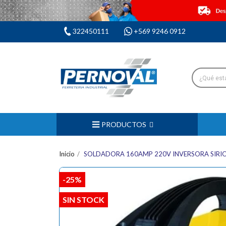
322450111
+569 9246 0912
PRODUCTOS
Inicio
SOLDADORA 160AMP 220V INVERSORA SIRI
-25%
SIN STOCK