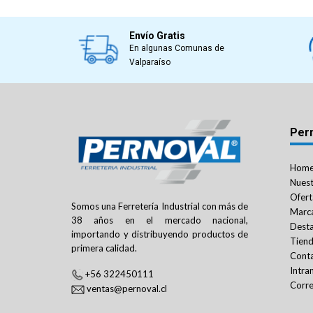
Envío Gratis
En algunas Comunas de
Valparaíso
Per
Hom
Nuest
Ofert
Somos una Ferretería Industrial con más de
Marc
38 años en el mercado nacional,
Dest
importando y distribuyendo productos de
Tien
primera calidad.
Cont
Intra
+56 322450111
Corre
ventas@pernoval.cl