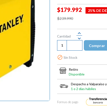
$179.992
25% DE D
$239.990
Cantidad
Comprar

Sin Stock
Retiro
Disponible
Despacho a Valparaíso y
1 o 2 días hábiles
Formas de pago