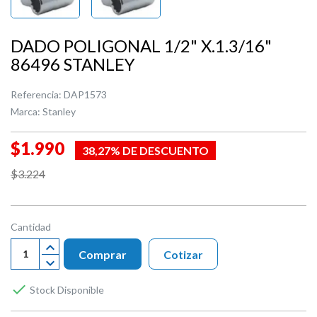
DADO POLIGONAL 1/2" X.1.3/16"
86496 STANLEY
Referencia:
DAP1573
Marca:
Stanley
$1.990
38,27% DE DESCUENTO
$3.224
Cantidad
Comprar
Cotizar

Stock Disponible