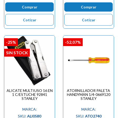
Comprar
Comprar
Cotizar
Cotizar
-25%
-52,07%
SIN STOCK
ALICATE MULTIUSO 16 EN
ATORNILLADOR PALETA
1 C/ESTUCHE 92841
HANDYMAN 1/4-0669120
STANLEY
STANLEY
MARCA:
MARCA:
SKU:
ALI0580
SKU:
ATO2740