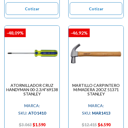

Cotizar
Cotizar
-48,09%
-46,92%
ATORNILLADOR CRUZ
MARTILLO CARPINTERO
HANDYMAN 00-2.3/4"69138
M/MADERA 20OZ 51371
STANLEY
STANLEY
MARCA:
MARCA:
SKU:
ATO1410
SKU:
MAR1413
$3.063
$1.590
$12.415
$6.590