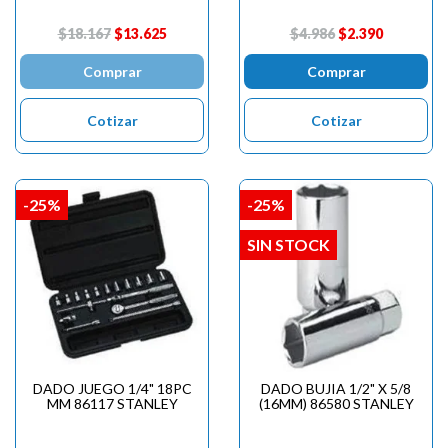
$18.167
$13.625
$4.986
$2.390
Comprar
Comprar
Cotizar
Cotizar
-25%
-25%
SIN STOCK
DADO JUEGO 1/4" 18PC
DADO BUJIA 1/2" X 5/8
MM 86117 STANLEY
(16MM) 86580 STANLEY