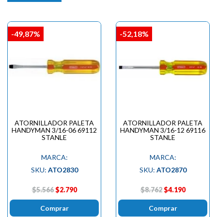
-49,87%
-52,18%
ATORNILLADOR PALETA
ATORNILLADOR PALETA
HANDYMAN 3/16-06 69112
HANDYMAN 3/16-12 69116
STANLE
STANLE
MARCA:
MARCA:
SKU:
ATO2830
SKU:
ATO2870
$5.566
$2.790
$8.762
$4.190
Comprar
Comprar