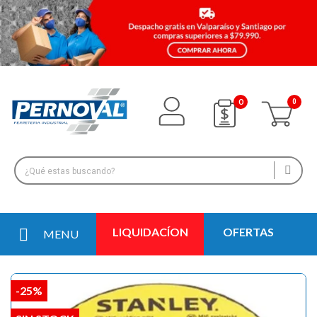
0
LIQUIDACÍON
OFERTAS
MENU
-25%