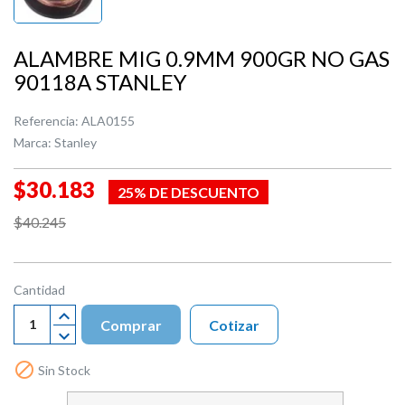
ALAMBRE MIG 0.9MM 900GR NO GAS
90118A STANLEY
Referencia:
ALA0155
Marca:
Stanley
$30.183
25% DE DESCUENTO
$40.245
Cantidad
Comprar
Cotizar

Sin Stock