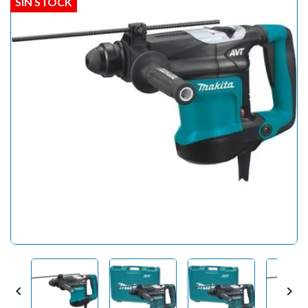
SIN STOCK

