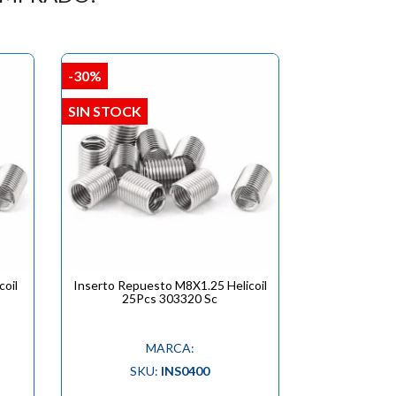
-30%
SIN STOCK
coil
Inserto Repuesto M8X1.25 Helicoil
25Pcs 303320 Sc
MARCA:
SKU:
INS0400