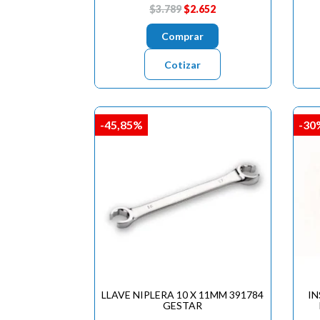
$3.789
$2.652
Comprar
Cotizar
-45,85%
-30
LLAVE NIPLERA 10 X 11MM 391784
IN
GESTAR