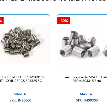

%
-30%
NSERTO REPUESTO M10X1.5
Inserto Repuesto M6X1.0 Heli
HELICOIL 25PCS 303325 SC
25Pcs 303315 Scm
MARCA:
MARCA:
SKU:
INS0500
SKU:
INS0300