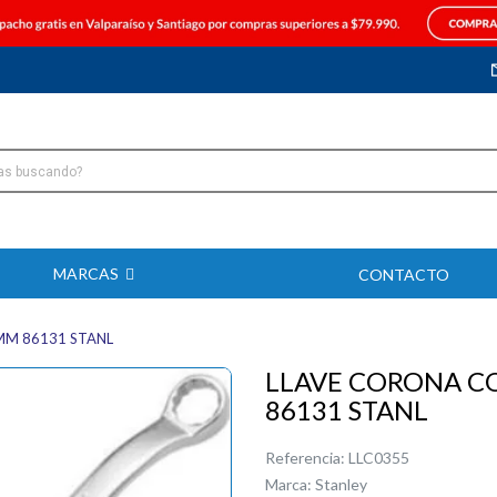
MARCAS
CONTACTO
MM 86131 STANL
LLAVE CORONA C
86131 STANL
Referencia:
LLC0355
Marca:
Stanley