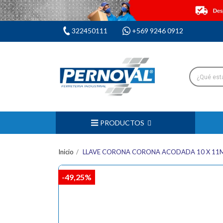
322450111
+569 9246 0912
PRODUCTOS
Inicio
LLAVE CORONA CORONA ACODADA 10 X 11
-49,25%