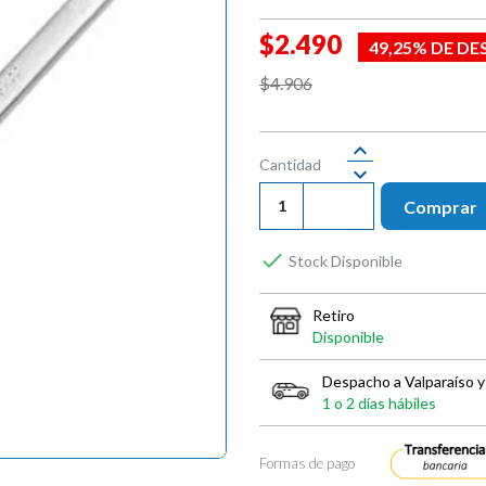
$2.490
49,25% DE D
$4.906
Cantidad
Comprar

Stock Disponible
Retiro
Disponible
Despacho a Valparaíso y
1 o 2 días hábiles
Formas de pago