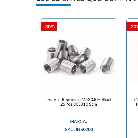
-30%
-30
Inserto Repuesto M5X0.8 Helicoil
I
25Pcs 303310 Scm
MARCA:
SKU:
INS0200