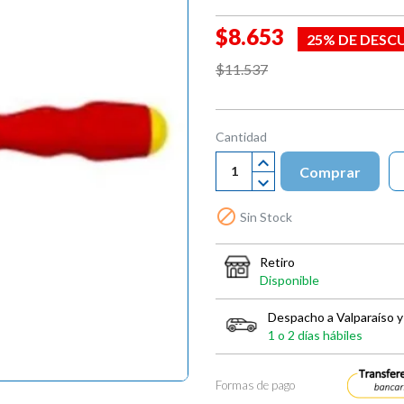
$8.653
25% DE DESC
$11.537
Cantidad
Comprar

Sin Stock
Retiro
Disponible
Despacho a Valparaíso y
1 o 2 días hábiles
Formas de pago