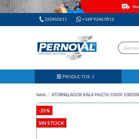
322450111
+569 9246 0912
PRODUCTOS
Inicio
ATORNILLADOR AISLA PALETA 1000V 10X20
-25%
SIN STOCK