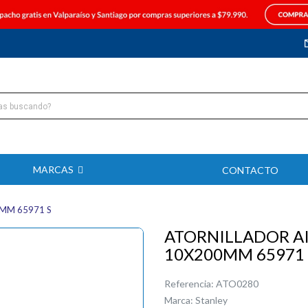
MARCAS
CONTACTO
0MM 65971 S
ATORNILLADOR AI
10X200MM 65971 
Referencia:
ATO0280
Marca:
Stanley