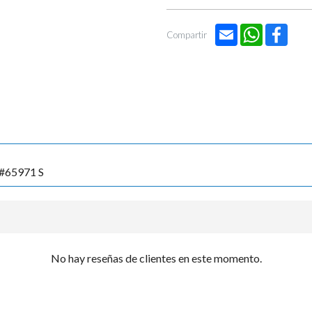

Email
WhatsApp
Face
Compartir
 #65971 S
No hay reseñas de clientes en este momento.