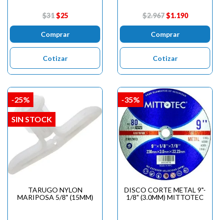
$31
$25
$2.967
$1.190
Comprar
Comprar
Cotizar
Cotizar
-25%
-35%
SIN STOCK
TARUGO NYLON
DISCO CORTE METAL 9"-
MARIPOSA 5/8" (15MM)
1/8" (3.0MM) MITTOTEC