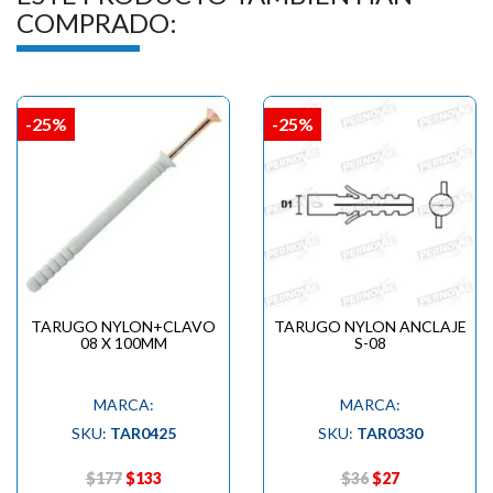
COMPRADO:
-25%
-25%
TARUGO NYLON+CLAVO
TARUGO NYLON ANCLAJE
08 X 100MM
S-08
MARCA:
MARCA:
SKU:
TAR0425
SKU:
TAR0330
$177
$133
$36
$27