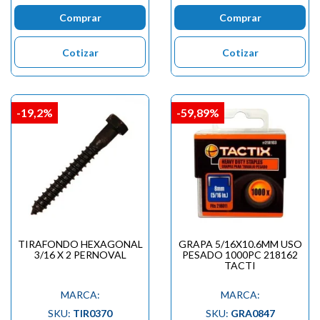
Comprar
Comprar
Cotizar
Cotizar
-19,2%
-59,89%
TIRAFONDO HEXAGONAL
GRAPA 5/16X10.6MM USO
3/16 X 2 PERNOVAL
PESADO 1000PC 218162
TACTI
MARCA:
MARCA:
SKU:
TIR0370
SKU:
GRA0847