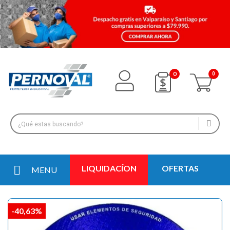
0
LIQUIDACÍON
OFERTAS
MENU
-40,63%