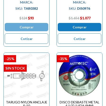
MARCA:
MARCA:
SKU:
TAR0382
SKU:
DIS0976
$124
$93
$1.656
$1.077
Comprar
Comprar
Cotizar
Cotizar
-25%
-35%
SIN STOCK
TARUGO NYLON ANCLAJE
DISCO DESBASTE METAL
S-10
4.1/2"-1/4"(6.4MM)