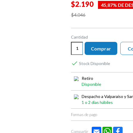
$2.190
45,87% DE D
$4.046
Cantidad
Comprar
Co

Stock Disponible
Retiro
Disponible
Despacho a Valparaíso y Sa
1 o 2 días hábiles
Formas de pago
Email
WhatsApp
Face
Compartir