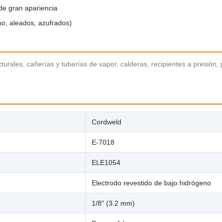
 de gran apariencia
ono, aleados, azufrados)
cturales, cañerías y tuberías de vapor, calderas, recipientes a presión
Cordweld
E-7018
ELE1054
Electrodo revestido de bajo hidrógeno
1/8" (3.2 mm)