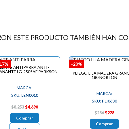
RON ESTE PRODUCTO TAMBIÉN HAN C
,17%
-20%
LENTE ANTIPARRA ANTI-
ANANTE LG-2505AF PARKSON
PLIEGO LIJA MADERA GRAN
180 NORTON
MARCA:
MARCA:
SKU:
LEN0010
SKU:
PLI0630
$8.253
$4.690
$286
$228
Comprar
Comprar