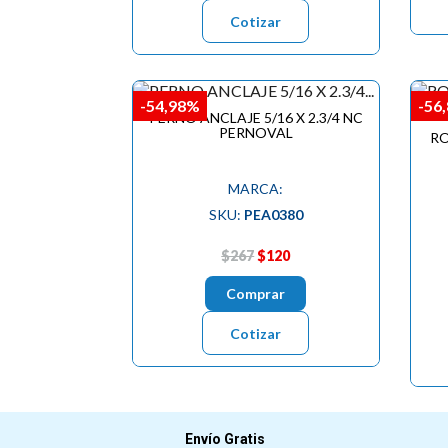
Cotizar
-54,98%
-56
PERNO ANCLAJE 5/16 X 2.3/4 NC
PERNOVAL
RO
MARCA:
SKU:
PEA0380
$267
$120
Comprar
Cotizar
Envío Gratis