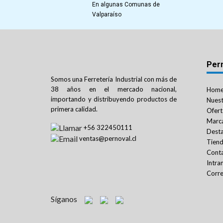
En algunas Comunas de
Valparaíso
Per
Somos una Ferretería Industrial con más de
38 años en el mercado nacional,
Hom
importando y distribuyendo productos de
Nuest
primera calidad.
Ofert
Marc
+56 322450111
Dest
ventas@pernoval.cl
Tien
Cont
Intra
Corre
Síganos