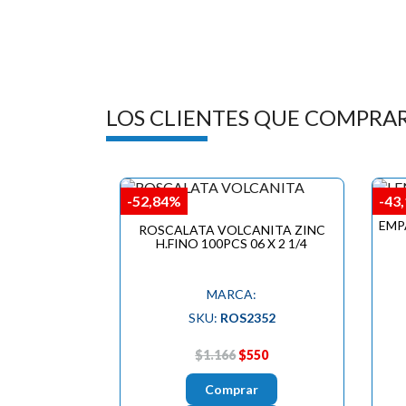
LOS CLIENTES QUE COMPRA
-52,84%
-43
EMP
ROSCALATA VOLCANITA ZINC
H.FINO 100PCS 06 X 2 1/4
MARCA:
SKU:
ROS2352
$1.166
$550
Comprar