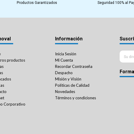
Productos Garantizados
Seguridad 100% al Pa
noval
Información
Suscrí
e
Inicia Sesión
ros productos
Mi Cuenta
as
Recordar Contraseña
Forma
as
Despacho
acados
Misión y Visión
das
Políticas de Calidad
acto
Novedades
net
Términos y condiciones
o Corporativo