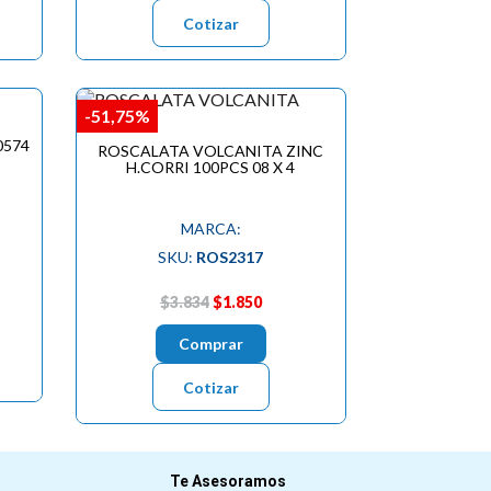
Cotizar
-51,75%
0574
ROSCALATA VOLCANITA ZINC
H.CORRI 100PCS 08 X 4
MARCA:
SKU:
ROS2317
$3.834
$1.850
Comprar
Cotizar
Te Asesoramos