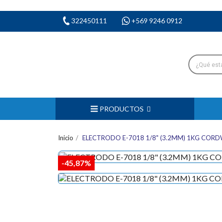
322450111
+569 9246 0912
PRODUCTOS
Inicio
ELECTRODO E-7018 1/8" (3.2MM) 1KG COR
-45,87%